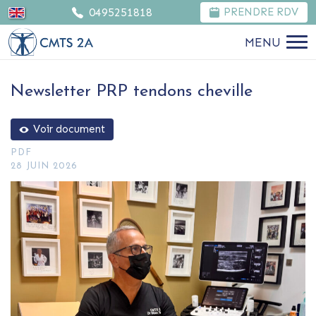
0495251818
PRENDRE RDV
MENU
Newsletter PRP tendons cheville
Voir document
PDF
28 JUIN 2026